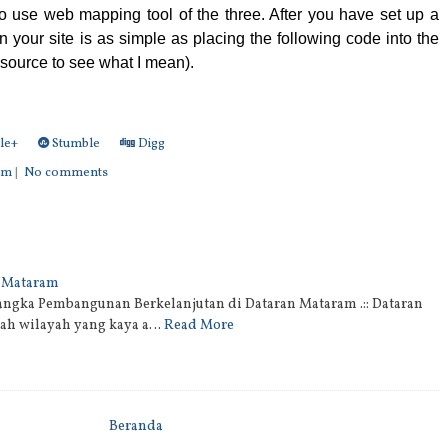
o use web mapping tool of the three. After you have set up a
 your site is as simple as placing the following code into the
source to see what I mean).
le+
Stumble
Digg
am
|
No comments
n Mataram
Rangka Pembangunan Berkelanjutan di Dataran Mataram .:: Dataran
ah wilayah yang kaya a…
Read More
Beranda