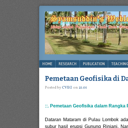
Menu
SKIP TO CONTENT
HOME
RESEARCH
PUBLICATION
TEACHIN
Pemetaan Geofisika di 
Posted by
CVEG
on
21.01
::. Pemetaan Geofisika dalam Rangka 
Dataran Mataram di Pulau Lombok adal
subur hasil erupsi Gunung Rinjani. N